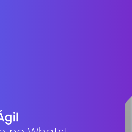
Á
g
i
l