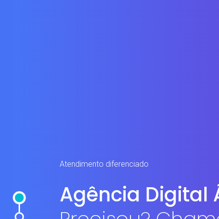
Atendimento diferenciado
A
g
ê
n
c
i
a
D
i
g
i
t
a
l